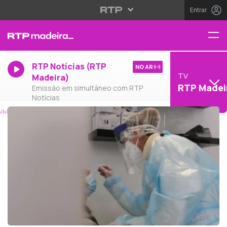
Entrar
RTP Notícias (RTP
NO AR
TV
Madeira)
RTP Madei
Emissão em simultâneo com RTP
Notícias