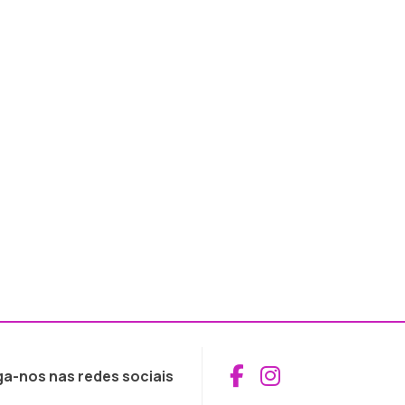
Aceder ao Fac
Aceder ao I
ga-nos nas redes sociais