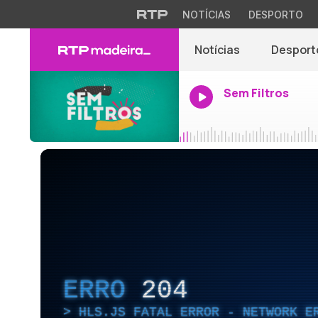
NOTÍCIAS
DESPORTO
Notícias
Desport
Sem Filtros
ERRO
204
HLS.JS FATAL ERROR - NETWORK E