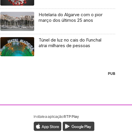
Hotelaria do Algarve com o pior
março dos últimos 25 anos
Túnel de luz no cais do Funchal
atrai milhares de pessoas
PUB
Instale a aplicação
RTP Play
ebook da RTP Madeira
nstagram da RTP Madeira