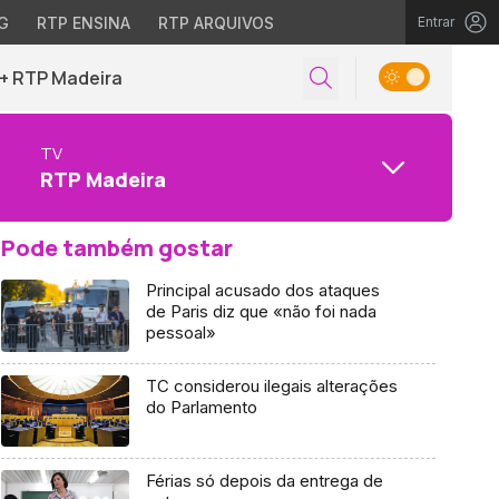
G
RTP ENSINA
RTP ARQUIVOS
Entrar
+ RTP Madeira
TV
RTP Madeira
Pode também gostar
Principal acusado dos ataques
de Paris diz que «não foi nada
pessoal»
TC considerou ilegais alterações
do Parlamento
Férias só depois da entrega de