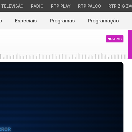
TELEVISÃO
RÁDIO
RTP PLAY
RTP PALCO
RTP ZIG ZA
o
Especiais
Programas
Programação
NO AR
RROR