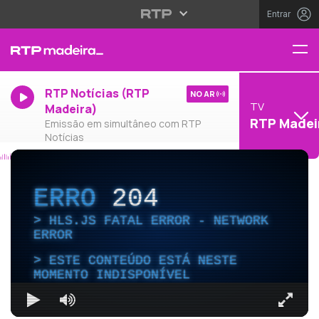
Entrar
RTP Notícias (RTP
NO AR
TV
Madeira)
RTP Madei
Emissão em simultâneo com RTP
Notícias
ERRO
204
HLS.JS FATAL ERROR - NETWORK
ERROR
ESTE CONTEÚDO ESTÁ NESTE
MOMENTO INDISPONÍVEL