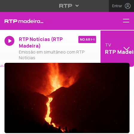
Entrar
RTP Notícias (RTP
NO AR
TV
Madeira)
RTP Madei
Emissão em simultâneo com RTP
Notícias