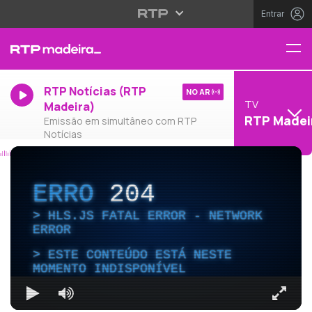
Entrar
RTP Notícias (RTP
NO AR
TV
Madeira)
RTP Madei
Emissão em simultâneo com RTP
Notícias
ERRO
204
HLS.JS FATAL ERROR - NETWORK
ERROR
ESTE CONTEÚDO ESTÁ NESTE
MOMENTO INDISPONÍVEL