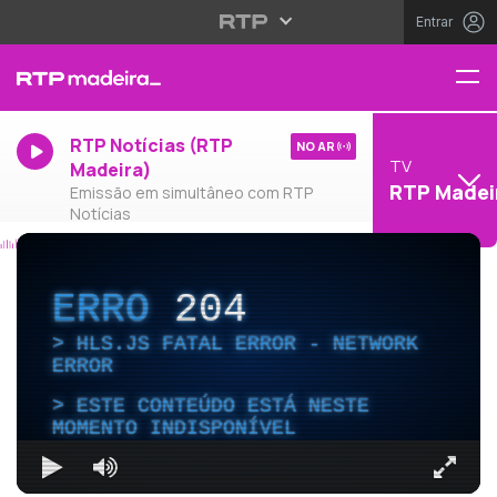
Entrar
RTP Notícias (RTP
NO AR
TV
Madeira)
RTP Madei
Emissão em simultâneo com RTP
Notícias
ERRO
204
HLS.JS FATAL ERROR - NETWORK
ERROR
ESTE CONTEÚDO ESTÁ NESTE
MOMENTO INDISPONÍVEL