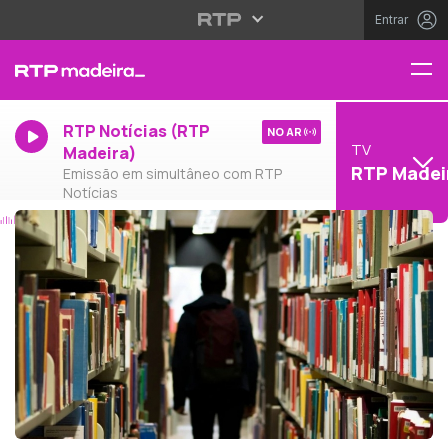
Entrar
RTP Notícias (RTP
NO AR
TV
Madeira)
RTP Madei
Emissão em simultâneo com RTP
Notícias