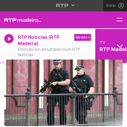
Entrar
RTP Notícias (RTP
NO AR
TV
Madeira)
RTP Madei
Emissão em simultâneo com RTP
Notícias