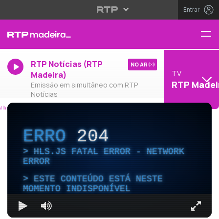
Entrar
RTP Notícias (RTP
NO AR
TV
Madeira)
RTP Madei
Emissão em simultâneo com RTP
Notícias
ERRO
204
HLS.JS FATAL ERROR - NETWORK
ERROR
ESTE CONTEÚDO ESTÁ NESTE
MOMENTO INDISPONÍVEL