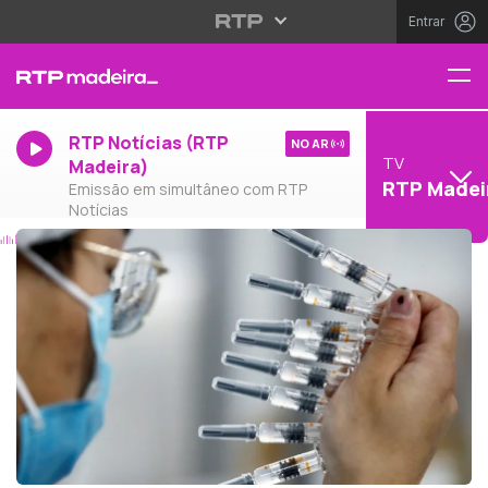
Entrar
RTP Notícias (RTP
NO AR
TV
Madeira)
RTP Madei
Emissão em simultâneo com RTP
Notícias