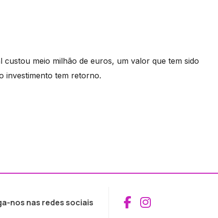
l custou meio milhão de euros, um valor que tem sido
 o investimento tem retorno.
Aceder ao Fac
Aceder ao I
ga-nos nas redes sociais