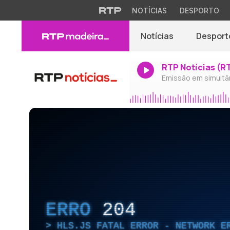
NOTÍCIAS
DESPORTO
Notícias
Desport
RTP Notícias (R
Emissão em simultâ
ERRO
204
HLS.JS FATAL ERROR - NETWORK E