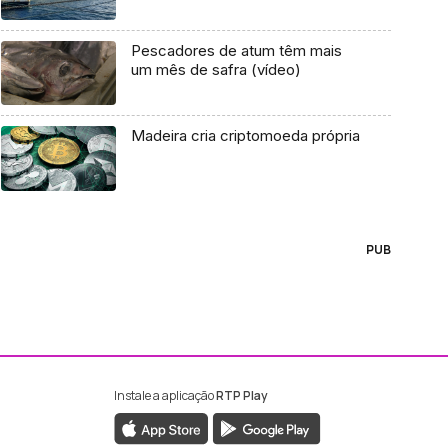
Pescadores de atum têm mais
um mês de safra (vídeo)
Madeira cria criptomoeda própria
PUB
Instale a aplicação
RTP Play
ebook da RTP Madeira
nstagram da RTP Madeira