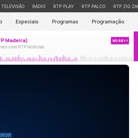
TELEVISÃO
RÁDIO
RTP PLAY
RTP PALCO
RTP ZIG ZA
o
Especiais
Programas
Programação
TP Madeira)
NO AR
neo com RTP Notícias
RROR