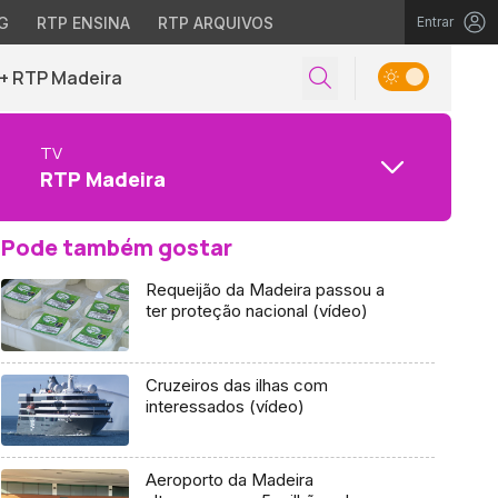
G
RTP ENSINA
RTP ARQUIVOS
Entrar
+ RTP Madeira
TV
RTP Madeira
Pode também gostar
Requeijão da Madeira passou a
ter proteção nacional (vídeo)
Cruzeiros das ilhas com
interessados (vídeo)
Aeroporto da Madeira