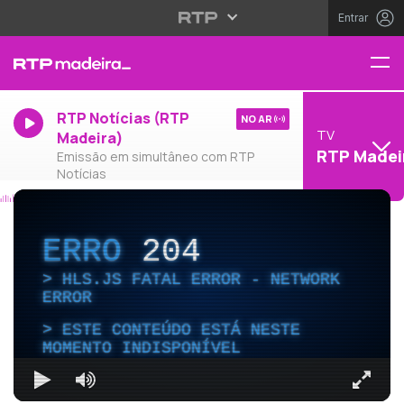
Entrar
RTP Notícias (RTP
NO AR
TV
Madeira)
RTP Madei
Emissão em simultâneo com RTP
Notícias
ERRO
204
HLS.JS FATAL ERROR - NETWORK
ERROR
ESTE CONTEÚDO ESTÁ NESTE
MOMENTO INDISPONÍVEL