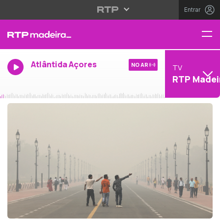
Entrar
Atlântida Açores
NO AR
TV
RTP Madei