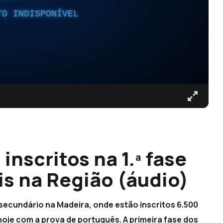
TO INDISPONÍVEL
inscritos na 1.ª fase
s na Região (áudio)
ecundário na Madeira, onde estão inscritos 6.500
oje com a prova de português. A primeira fase dos