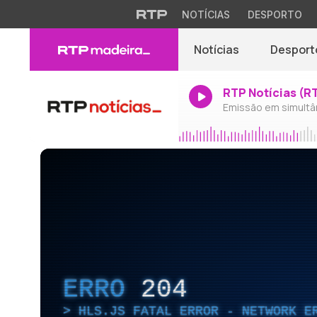
NOTÍCIAS
DESPORTO
Notícias
Desport
RTP Notícias (R
Emissão em simultâ
ERRO
204
HLS.JS FATAL ERROR - NETWORK E