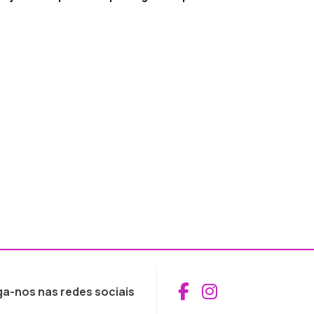
Aceder ao Fac
Aceder ao I
ga-nos nas redes sociais