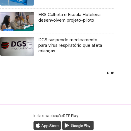
EBS Calheta e Escola Hoteleira
desenvolvem projeto-piloto
DGS suspende medicamento
para vírus respiratório que afeta
crianças
PUB
Instale a aplicação
RTP Play
ebook da RTP Madeira
nstagram da RTP Madeira