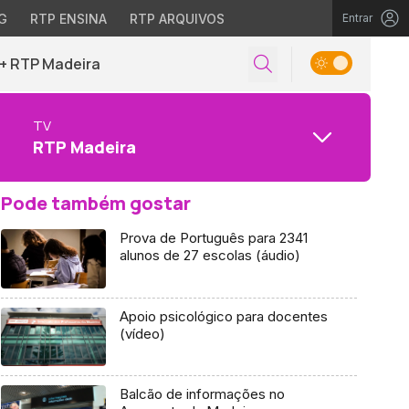
G
RTP ENSINA
RTP ARQUIVOS
Entrar
+ RTP Madeira
TV
RTP Madeira
Pode também gostar
Prova de Português para 2341
alunos de 27 escolas (áudio)
Apoio psicológico para docentes
(vídeo)
Balcão de informações no