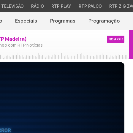
TELEVISÃO
RÁDIO
RTP PLAY
RTP PALCO
RTP ZIG ZA
o
Especiais
Programas
Programação
TP Madeira)
NO AR
neo com RTP Notícias
RROR