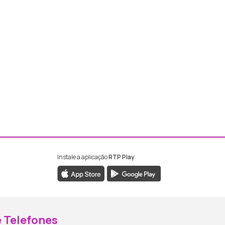
Instale a aplicação
RTP Play
ebook da RTP Madeira
nstagram da RTP Madeira
 Telefones