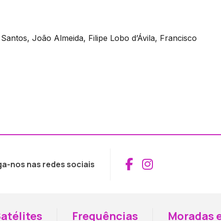
antos, João Almeida, Filipe Lobo d’Ávila, Francisco
Aceder ao Fac
Aceder ao I
ga-nos nas redes sociais
atélites
Frequências
Moradas e