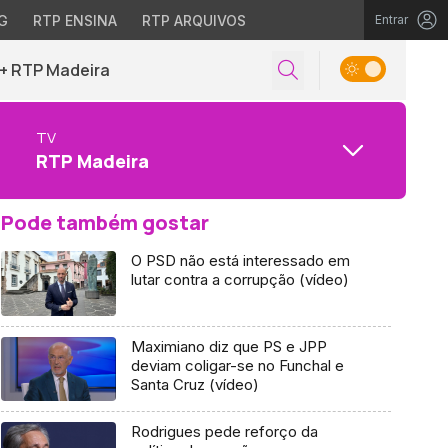
G
RTP ENSINA
RTP ARQUIVOS
Entrar
+ RTP Madeira
TV
RTP Madeira
Pode também gostar
O PSD não está interessado em
lutar contra a corrupção (vídeo)
Maximiano diz que PS e JPP
deviam coligar-se no Funchal e
Santa Cruz (vídeo)
Rodrigues pede reforço da