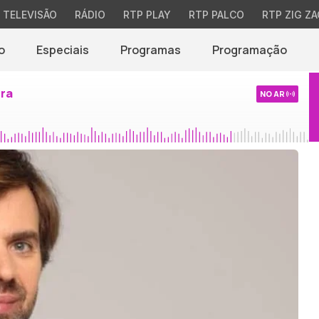
TELEVISÃO
RÁDIO
RTP PLAY
RTP PALCO
RTP ZIG ZA
o
Especiais
Programas
Programação
ira
NO AR