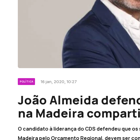
16 jan, 2020, 10:27
POLÍTICA
João Almeida defen
na Madeira comparti
O candidato à liderança do CDS defendeu que os
Madeira pelo Orçamento Regional, devem ser com