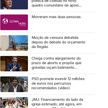
política de coesão no novo
quadro comunitário de apoio
(áudio)
Morreram mais duas pessoas
Moção de censura debatida
depois do debate do orçamento
da Região
Chega contra alargamento do
prazo de aborto e propõe que
grávidas oiçam batimento
cardíaco do feto
PSD promete investir 12 milhões
de euros nos percursos
recomendados (vídeo)
JMJ: Financiamento do lado da
igreja estimado, até agora, em