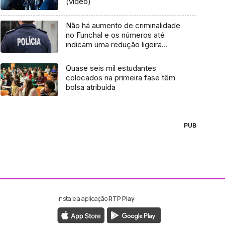
(vídeo)
Não há aumento de criminalidade
no Funchal e os números até
indicam uma redução ligeira
(áudio)
Quase seis mil estudantes
colocados na primeira fase têm
bolsa atribuída
PUB
Instale a aplicação
RTP Play
ebook da RTP Madeira
nstagram da RTP Madeira