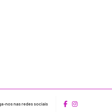
Aceder ao Fac
Aceder ao I
ga-nos nas redes sociais