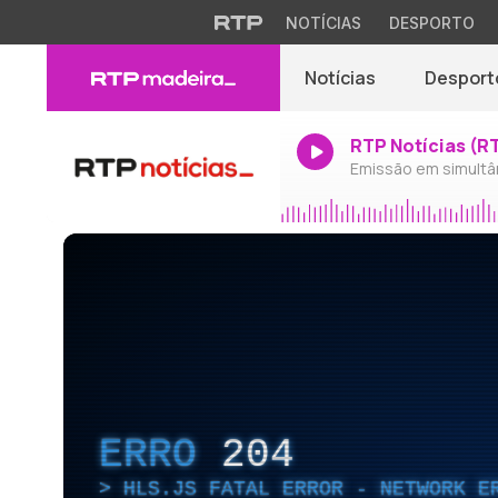
NOTÍCIAS
DESPORTO
Notícias
Desport
RTP Notícias (R
Emissão em simultâ
ERRO
204
HLS.JS FATAL ERROR - NETWORK E