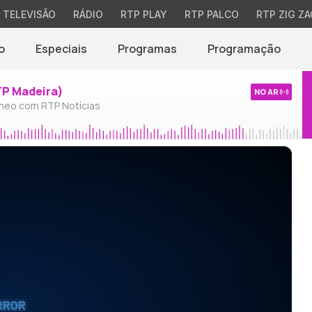
TELEVISÃO
RÁDIO
RTP PLAY
RTP PALCO
RTP ZIG ZA
o
Especiais
Programas
Programação
TP Madeira)
NO AR
neo com RTP Notícias
RROR