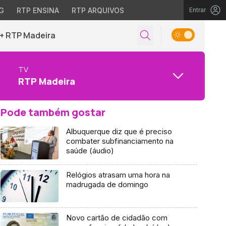
G
RTP ENSINA
RTP ARQUIVOS
Entrar
+ RTP Madeira
TV
RTP Madeira
Pode também gostar
Albuquerque diz que é preciso
combater subfinanciamento na
saúde (áudio)
Relógios atrasam uma hora na
madrugada de domingo
Novo cartão de cidadão com