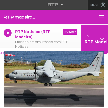
Entrar
RTP Notícias (RTP
NO AR
TV
Madeira)
RTP Madei
Emissão em simultâneo com RTP
Notícias