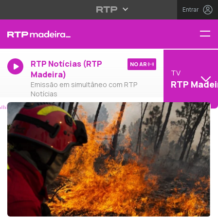
Entrar
RTP Notícias (RTP
NO AR
TV
Madeira)
RTP Madei
Emissão em simultâneo com RTP
Notícias