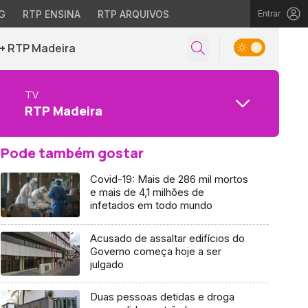
G
RTP ENSINA
RTP ARQUIVOS
Entrar
+ RTP Madeira
TV
RTP Madeira
Pode também gostar
Covid-19: Mais de 286 mil mortos
e mais de 4,1 milhões de
infetados em todo mundo
Acusado de assaltar edifícios do
Governo começa hoje a ser
julgado
Duas pessoas detidas e droga