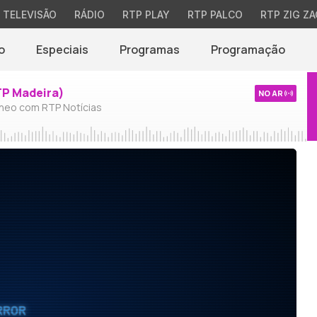
TELEVISÃO
RÁDIO
RTP PLAY
RTP PALCO
RTP ZIG ZA
o
Especiais
Programas
Programação
TP Madeira)
NO AR
neo com RTP Notícias
RROR