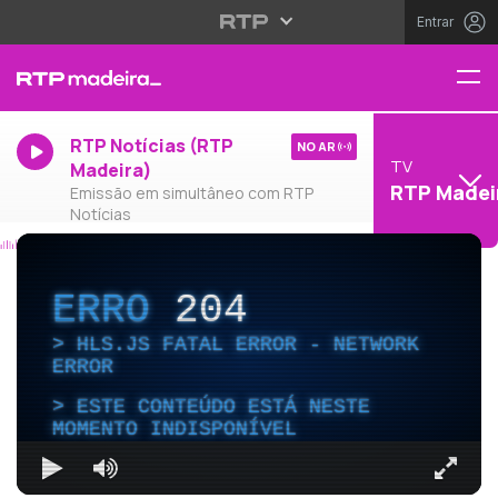
Entrar
RTP Notícias (RTP
NO AR
TV
Madeira)
RTP Madei
Emissão em simultâneo com RTP
Notícias
ERRO
204
HLS.JS FATAL ERROR - NETWORK
ERROR
ESTE CONTEÚDO ESTÁ NESTE
MOMENTO INDISPONÍVEL