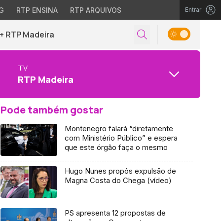
G
RTP ENSINA
RTP ARQUIVOS
Entrar
+ RTP Madeira
TV
RTP Madeira
Pode também gostar
Montenegro falará “diretamente
com Ministério Público” e espera
que este órgão faça o mesmo
Hugo Nunes propôs expulsão de
Magna Costa do Chega (vídeo)
PS apresenta 12 propostas de