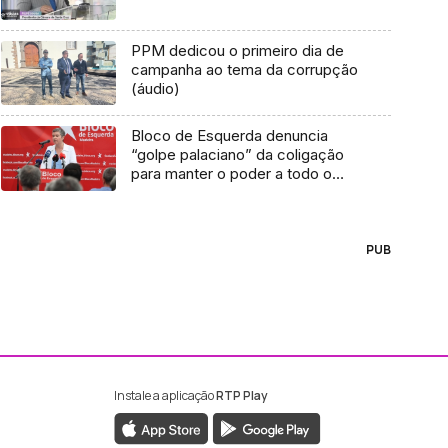
PPM dedicou o primeiro dia de
campanha ao tema da corrupção
(áudio)
Bloco de Esquerda denuncia
“golpe palaciano” da coligação
para manter o poder a todo o
custo (áudio)
PUB
Instale a aplicação
RTP Play
ebook da RTP Madeira
nstagram da RTP Madeira