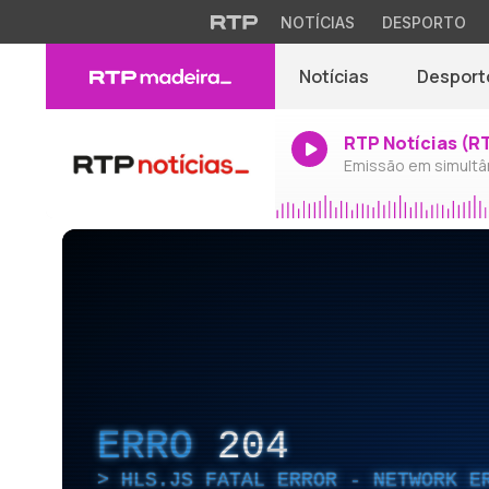
NOTÍCIAS
DESPORTO
Notícias
Desport
RTP Notícias (R
Emissão em simultâ
ERRO
204
HLS.JS FATAL ERROR - NETWORK E