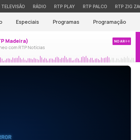
TELEVISÃO
RÁDIO
RTP PLAY
RTP PALCO
RTP ZIG ZA
o
Especiais
Programas
Programação
TP Madeira)
NO AR
neo com RTP Notícias
RROR