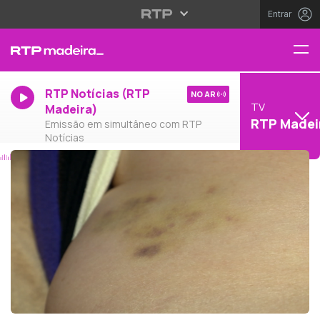
Entrar
RTP Notícias (RTP
NO AR
TV
Madeira)
RTP Madei
Emissão em simultâneo com RTP
Notícias