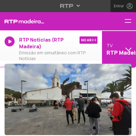
Entrar
RTP Notícias (RTP
NO AR
TV
Madeira)
RTP Madei
Emissão em simultâneo com RTP
Notícias