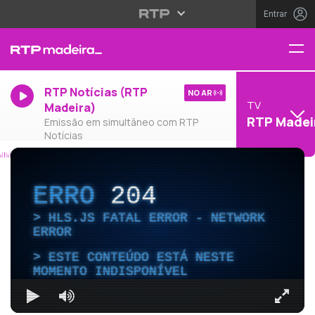
Entrar
RTP Notícias (RTP
NO AR
TV
Madeira)
RTP Madei
Emissão em simultâneo com RTP
Notícias
ERRO
204
HLS.JS FATAL ERROR - NETWORK
ERROR
ESTE CONTEÚDO ESTÁ NESTE
MOMENTO INDISPONÍVEL