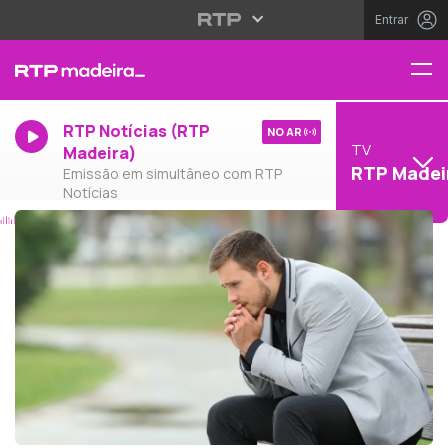
Entrar
RTP Notícias (RTP
NO AR
TV
Madeira)
RTP Madei
Emissão em simultâneo com RTP
Notícias