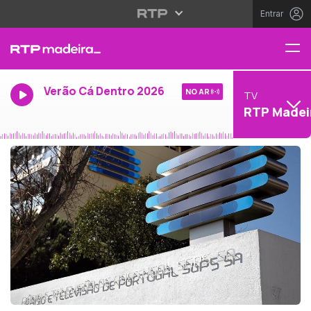
Entrar
Verão Cá Dentro 2026
NO AR
TV
RTP Madei