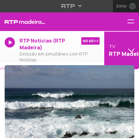
Entrar
RTP Notícias (RTP
NO AR
TV
Madeira)
RTP Madei
Emissão em simultâneo com RTP
Notícias