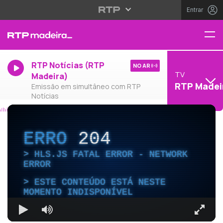
Entrar
RTP Notícias (RTP
NO AR
TV
Madeira)
RTP Madei
Emissão em simultâneo com RTP
Notícias
ERRO
204
HLS.JS FATAL ERROR - NETWORK
ERROR
ESTE CONTEÚDO ESTÁ NESTE
MOMENTO INDISPONÍVEL