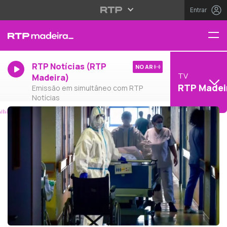
Entrar
RTP Notícias (RTP
NO AR
TV
Madeira)
RTP Madei
Emissão em simultâneo com RTP
Notícias