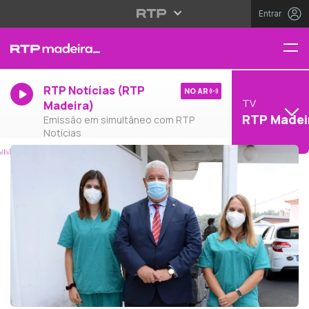
Entrar
RTP Notícias (RTP
NO AR
TV
Madeira)
RTP Madei
Emissão em simultâneo com RTP
Notícias