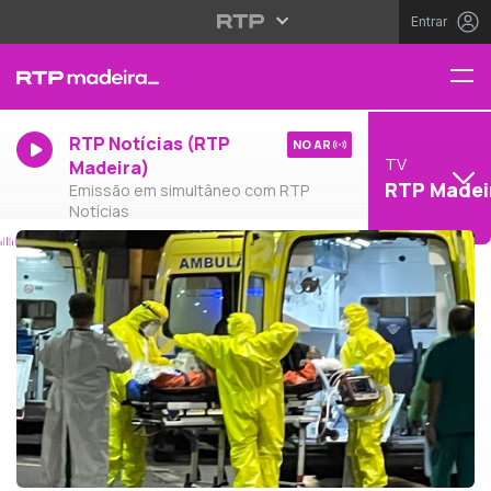
Entrar
RTP Notícias (RTP
NO AR
TV
Madeira)
RTP Madei
Emissão em simultâneo com RTP
Notícias