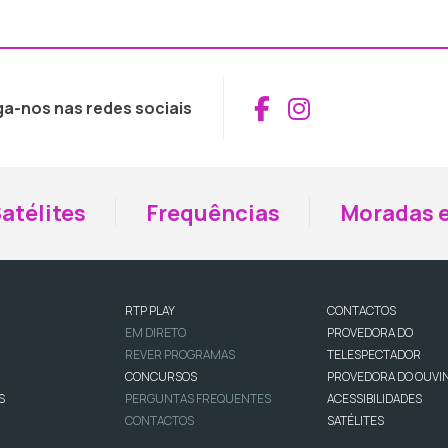
Aceder ao Fac
Aceder ao I
ga-nos nas redes sociais
atélites
Frequências
Moradas e
RTP PLAY
CONTACTOS
EM DIRETO
PROVEDORA DO
REVER PROGRAMAS
TELESPECTADOR
CONCURSOS
PROVEDORA DO OUVI
S
PERGUNTAS FREQUENTES
ACESSIBILIDADES
CONTACTOS
SATÉLITES