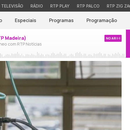
TELEVISÃO
RÁDIO
RTP PLAY
RTP PALCO
RTP ZIG ZA
o
Especiais
Programas
Programação
TP Madeira)
NO AR
neo com RTP Notícias