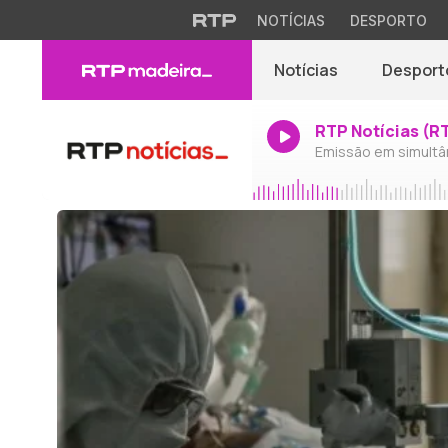
NOTÍCIAS
DESPORTO
Notícias
Desport
RTP Notícias (R
Emissão em simultâ