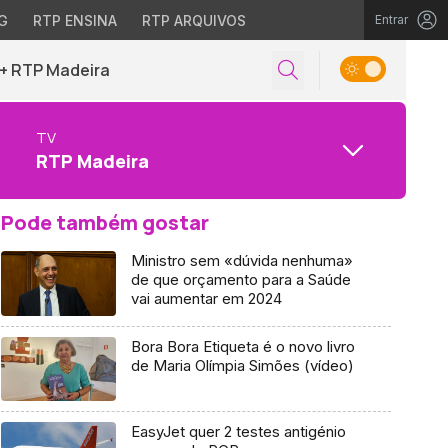
G
RTP ENSINA
RTP ARQUIVOS
Entrar
+ RTP Madeira
TV
RTP Madeira
Pode também gostar
Ministro sem «dúvida nenhuma»
de que orçamento para a Saúde
vai aumentar em 2024
Bora Bora Etiqueta é o novo livro
de Maria Olímpia Simões (vídeo)
EasyJet quer 2 testes antigénio