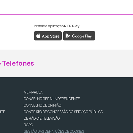
Instale a aplicação
RTP Play
ebook da RTP Madeira
nstagram da RTP Madeira
 Telefones
A EMPRESA
CONSELHO GERAL INDEPENDENTE
CONSELHO DE OPINIÃO
NTE
CONTRATO DE CONCESSÃO DO SERVIÇO PÚBLICO
DE RÁDIO E TELEVISÃO
RGPD
GESTÃO DAS DEFINIÇÕES DE COOKIES