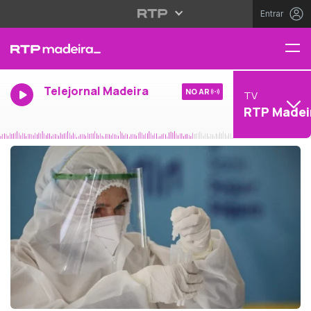
Entrar
Telejornal Madeira
NO AR
TV
RTP Madei