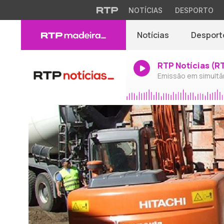
NOTÍCIAS
DESPORTO
Notícias
Desport
RTP Notícias (R
Emissão em simultâ