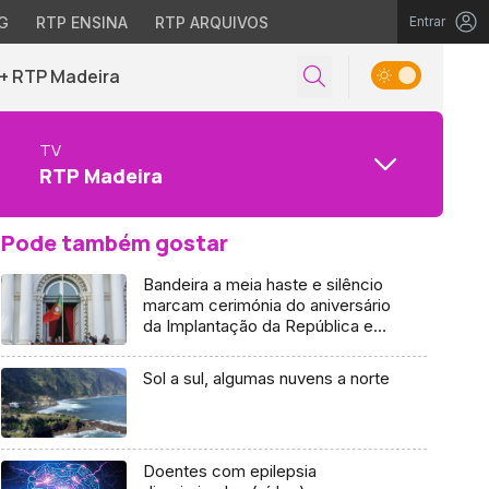
G
RTP ENSINA
RTP ARQUIVOS
Entrar
+ RTP Madeira
TV
RTP Madeira
Pode também gostar
Bandeira a meia haste e silêncio
marcam cerimónia do aniversário
da Implantação da República em
Lisboa
Sol a sul, algumas nuvens a norte
Doentes com epilepsia