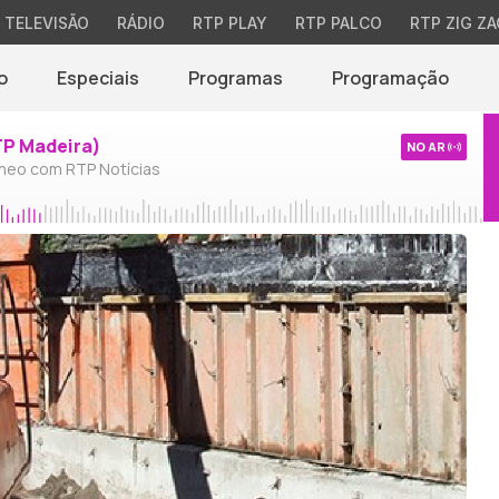
TELEVISÃO
RÁDIO
RTP PLAY
RTP PALCO
RTP ZIG ZA
o
Especiais
Programas
Programação
TP Madeira)
NO AR
neo com RTP Notícias