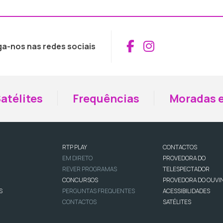
Aceder ao Fac
Aceder ao I
ga-nos nas redes sociais
atélites
Frequências
Moradas e
RTP PLAY
CONTACTOS
EM DIRETO
PROVEDORA DO
REVER PROGRAMAS
TELESPECTADOR
CONCURSOS
PROVEDORA DO OUVI
S
PERGUNTAS FREQUENTES
ACESSIBILIDADES
CONTACTOS
SATÉLITES