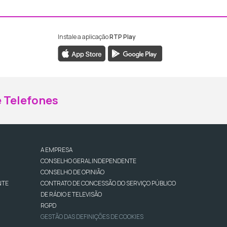
Instale a aplicação
RTP Play
ebook da RTP Madeira
nstagram da RTP Madeira
 Telefones
A EMPRESA
CONSELHO GERAL INDEPENDENTE
CONSELHO DE OPINIÃO
NTE
CONTRATO DE CONCESSÃO DO SERVIÇO PÚBLICO
DE RÁDIO E TELEVISÃO
RGPD
GESTÃO DAS DEFINIÇÕES DE COOKIES