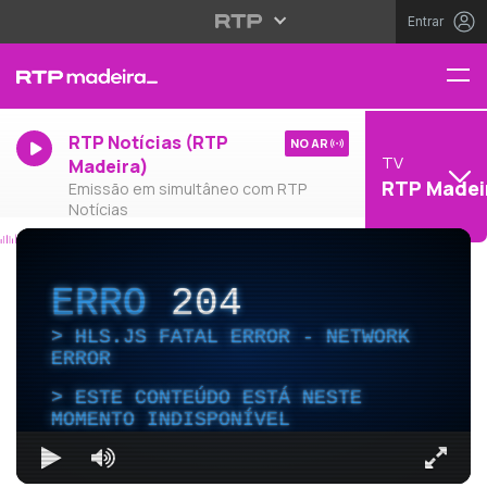
Entrar
RTP Notícias (RTP
NO AR
TV
Madeira)
RTP Madei
Emissão em simultâneo com RTP
Notícias
ERRO
204
HLS.JS FATAL ERROR - NETWORK
ERROR
ESTE CONTEÚDO ESTÁ NESTE
MOMENTO INDISPONÍVEL