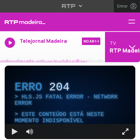
Entrar
Telejornal Madeira
NO AR
TV
RTP Madei
ERRO
204
HLS.JS FATAL ERROR - NETWORK
ERROR
ESTE CONTEÚDO ESTÁ NESTE
MOMENTO INDISPONÍVEL