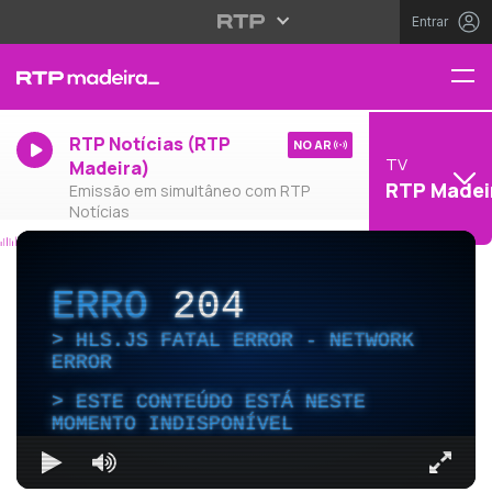
Entrar
RTP Notícias (RTP
NO AR
TV
Madeira)
RTP Madei
Emissão em simultâneo com RTP
Notícias
ERRO
204
HLS.JS FATAL ERROR - NETWORK
ERROR
ESTE CONTEÚDO ESTÁ NESTE
MOMENTO INDISPONÍVEL