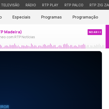
TELEVISÃO
RÁDIO
RTP PLAY
RTP PALCO
RTP ZIG ZA
o
Especiais
Programas
Programação
TP Madeira)
NO AR
neo com RTP Notícias
RROR