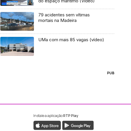
do espaço marítimo (Vídeo)
79 acidentes sem vítimas
mortais na Madeira
UMa com mais 85 vagas (vídeo)
PUB
Instale a aplicação
RTP Play
ebook da RTP Madeira
nstagram da RTP Madeira