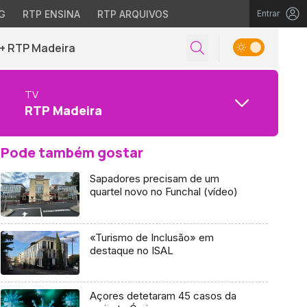
G
RTP ENSINA
RTP ARQUIVOS
Entrar
+ RTP Madeira
TV
RTP Madeira
Pode também gostar
Sapadores precisam de um
quartel novo no Funchal (vídeo)
«Turismo de Inclusão» em
destaque no ISAL
Açores detetaram 45 casos da