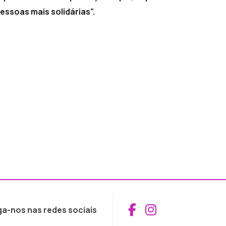
ssoas mais solidárias".
Aceder ao Fac
Aceder ao I
ga-nos nas redes sociais