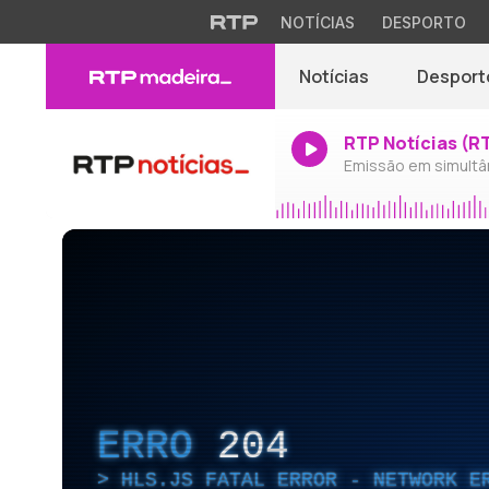
NOTÍCIAS
DESPORTO
Notícias
Desport
RTP Notícias (R
Emissão em simultâ
ERRO
204
HLS.JS FATAL ERROR - NETWORK E