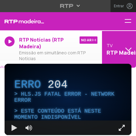
Entrar
RTP Notícias (RTP
NO AR
TV
Madeira)
RTP Madei
Emissão em simultâneo com RTP
Notícias
ERRO
204
HLS.JS FATAL ERROR - NETWORK
ERROR
ESTE CONTEÚDO ESTÁ NESTE
MOMENTO INDISPONÍVEL