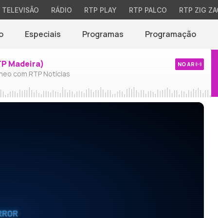
TELEVISÃO
RÁDIO
RTP PLAY
RTP PALCO
RTP ZIG ZA
o
Especiais
Programas
Programação
TP Madeira)
NO AR
neo com RTP Notícias
RROR