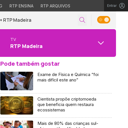
G
RTP ENSINA
RTP ARQUIVOS
Entrar
+ RTP Madeira
TV
RTP Madeira
Pode também gostar
Exame de Física e Química “foi
mais difícil este ano”
Cientista propõe criptomoeda
que beneficia quem restaura
ecossistemas
Mais de 80% das crianças sul-