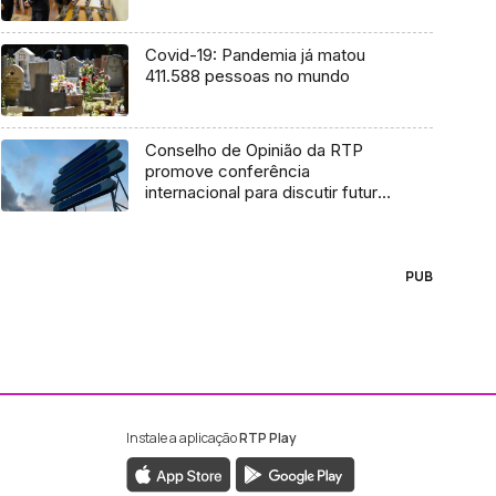
Covid-19: Pandemia já matou
411.588 pessoas no mundo
Conselho de Opinião da RTP
promove conferência
internacional para discutir futuro
a 10 anos
PUB
Instale a aplicação
RTP Play
ebook da RTP Madeira
nstagram da RTP Madeira