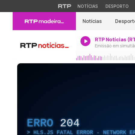
NOTÍCIAS
DESPORTO
Notícias
Desport
RTP Notícias (R
Emissão em simultâ
ERRO
204
HLS.JS FATAL ERROR - NETWORK E