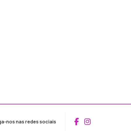
Aceder ao Fac
Aceder ao I
ga-nos nas redes sociais