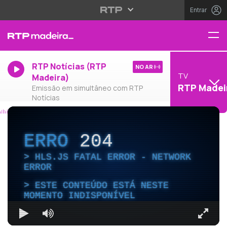
Entrar
RTP Notícias (RTP
NO AR
TV
Madeira)
RTP Madei
Emissão em simultâneo com RTP
Notícias
ERRO
204
HLS.JS FATAL ERROR - NETWORK
ERROR
ESTE CONTEÚDO ESTÁ NESTE
MOMENTO INDISPONÍVEL