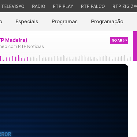
TELEVISÃO
RÁDIO
RTP PLAY
RTP PALCO
RTP ZIG ZA
o
Especiais
Programas
Programação
TP Madeira)
NO AR
neo com RTP Notícias
RROR