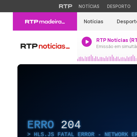
NOTÍCIAS
DESPORTO
Notícias
Desport
RTP Notícias (R
Emissão em simultâ
ERRO
204
HLS.JS FATAL ERROR - NETWORK E