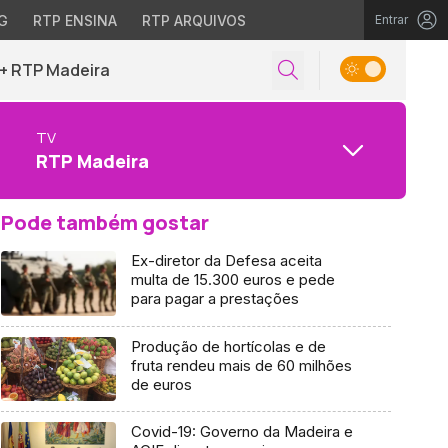
G
RTP ENSINA
RTP ARQUIVOS
Entrar
+ RTP Madeira
TV
RTP Madeira
Pode também gostar
Ex-diretor da Defesa aceita
multa de 15.300 euros e pede
para pagar a prestações
Produção de hortícolas e de
fruta rendeu mais de 60 milhões
de euros
Covid-19: Governo da Madeira e