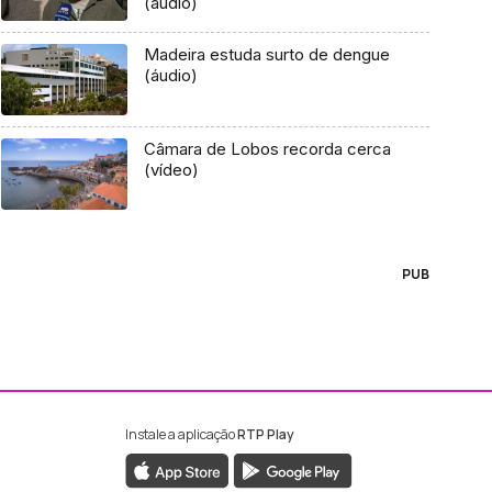
(áudio)
Madeira estuda surto de dengue
(áudio)
Câmara de Lobos recorda cerca
(vídeo)
PUB
Instale a aplicação
RTP Play
ebook da RTP Madeira
nstagram da RTP Madeira