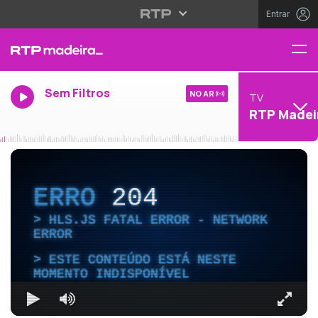
Entrar
Sem Filtros
NO AR
TV
RTP Madei
ERRO
204
HLS.JS FATAL ERROR - NETWORK
ERROR
ESTE CONTEÚDO ESTÁ NESTE
MOMENTO INDISPONÍVEL