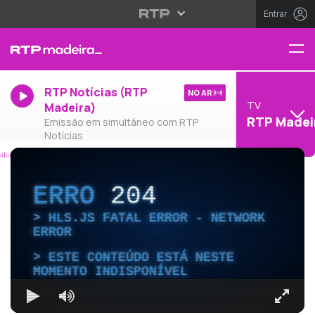
Entrar
RTP Notícias (RTP
NO AR
TV
Madeira)
RTP Madei
Emissão em simultâneo com RTP
Notícias
ERRO
204
HLS.JS FATAL ERROR - NETWORK
ERROR
ESTE CONTEÚDO ESTÁ NESTE
MOMENTO INDISPONÍVEL