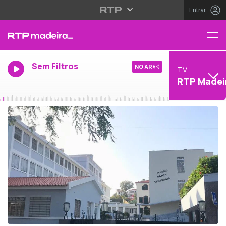
Entrar
Sem Filtros
NO AR
TV
RTP Madei