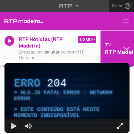
Entrar
RTP Notícias (RTP
NO AR
TV
Madeira)
RTP Madei
Emissão em simultâneo com RTP
Notícias
ERRO
204
HLS.JS FATAL ERROR - NETWORK
ERROR
ESTE CONTEÚDO ESTÁ NESTE
MOMENTO INDISPONÍVEL