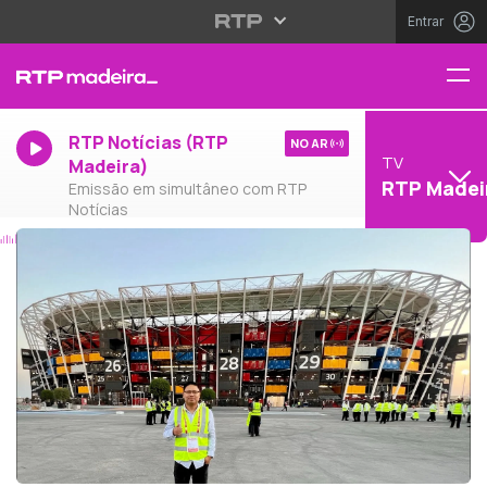
Entrar
RTP Notícias (RTP
NO AR
TV
Madeira)
RTP Madei
Emissão em simultâneo com RTP
Notícias