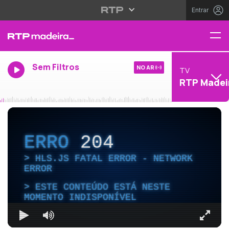
Entrar
Sem Filtros
NO AR
TV
RTP Madei
ERRO
204
HLS.JS FATAL ERROR - NETWORK
ERROR
ESTE CONTEÚDO ESTÁ NESTE
MOMENTO INDISPONÍVEL