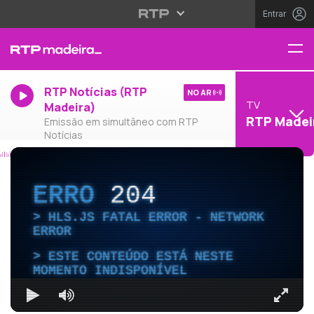
Entrar
RTP Notícias (RTP
NO AR
TV
Madeira)
RTP Madei
Emissão em simultâneo com RTP
Notícias
ERRO
204
HLS.JS FATAL ERROR - NETWORK
ERROR
ESTE CONTEÚDO ESTÁ NESTE
MOMENTO INDISPONÍVEL