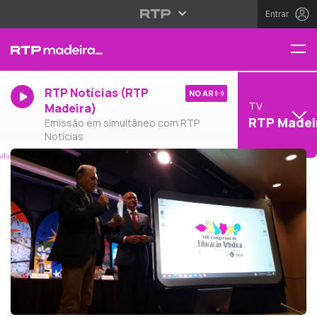
Entrar
RTP Notícias (RTP
NO AR
TV
Madeira)
RTP Madei
Emissão em simultâneo com RTP
Notícias